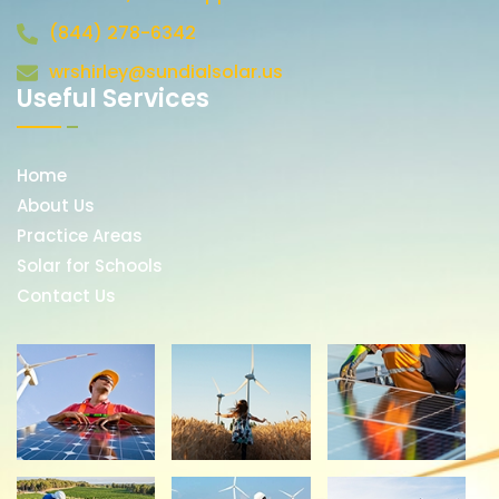
(844) 278-6342
wrshirley@sundialsolar.us
Useful Services
Home
About Us
Practice Areas
Solar for Schools
Contact Us