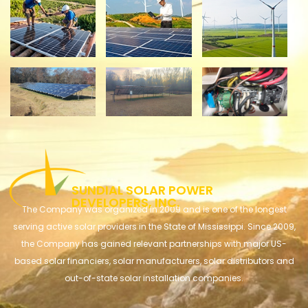
​​​SUNDIAL SOLAR POWER
DEVELOPERS, INC.
The Company was organized in 2009 and is one of the longest
serving active solar providers in the State of Mississippi. Since 2009,
the Company has gained relevant partnerships with major US-
based solar financiers, solar manufacturers, solar distributors and
out-of-state solar installation companies.